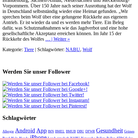
Brandenburg, Sachsen-Anhalt, Niedersachsen und Mecklenburg-
Vorpommern. Über 150 Jahre nach seiner Ausrottung hat der Wolf
in Deutschland selbstständig wieder eine Heimat gefunden. „Wir
sprechen beim Wolf über eine gelungene Rückkehr aus eigenem
Antrieb. Er ist wieder da und es werden mehr Tiere. Ein Beleg
dafür, was Schutzmaßnahmen wie das Jagdverbot und eine hohe
gesellschaftliche Akzeptanz erreichen können. Im Jahr 15 der
Rückkehr des Wolfes
… | Weiter »
Kategorie:
Tiere
| Schlagwörter:
NABU
,
Wolf
Werden Sie unser Follower
Schlagwörter
Android
App
Gesundheit
Allergie
BfN
BMEL
BMUB
DBU
DFWR
Grünes
iPhone