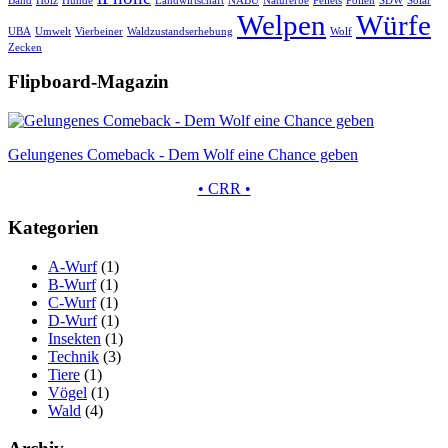
Band
Holz
Hunde
Landwirtschaft
NABU
Naturerbe
Pellets
Pollen
SDW
Solar
Welpen
Würfe
UBA
Umwelt
Vierbeiner
Waldzustandserhebung
Wolf
Zecken
Flipboard-Magazin
Gelungenes Comeback - Dem Wolf eine Chance geben
• CRR •
Kategorien
A-Wurf
(1)
B-Wurf
(1)
C-Wurf
(1)
D-Wurf
(1)
Insekten
(1)
Technik
(3)
Tiere
(1)
Vögel
(1)
Wald
(4)