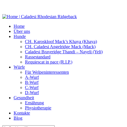
Home
Über uns
Hunde
CH. Karoskloof Mack’s Khaya (Khaya)
CH. Caladesi Angelridge Mack (Mack)
Caladesi Braveridge Thandi – Nayeli (Yeli)
Rassestandard
Requiescat in pace (R.I.P.)
Würfe
Für Welpeninteressenten
A-Wurf
B-Wurf
C-Wurf
D-Wurf
Gesundheit
Ernährung
Physiotherapie
Kontakte
Blog